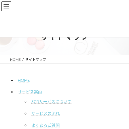
コ
ナ
ン
ビ
テ
ゲ
ン
ー
ツ
シ
へ
ョ
サイトマップ
ス
ン
キ
に
ッ
移
プ
動
HOME
サイトマップ
HOME
サービス案内
SCBサービスについて
サービスの流れ
よくあるご質問